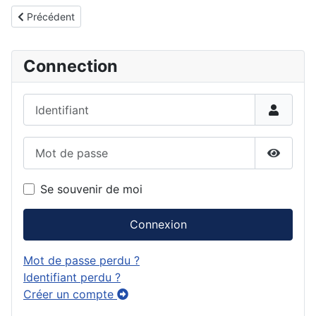
Article précédent : A la mémoire du Dr Jean Meynard VP de VN
Précédent
Connection
Identifiant
Mot de passe
Affiche
Se souvenir de moi
Connexion
Mot de passe perdu ?
Identifiant perdu ?
Créer un compte