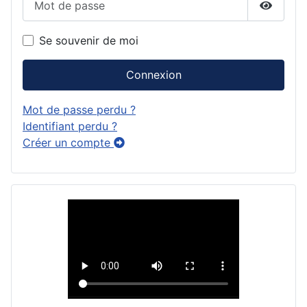
Affiche
Se souvenir de moi
Connexion
Mot de passe perdu ?
Identifiant perdu ?
Créer un compte